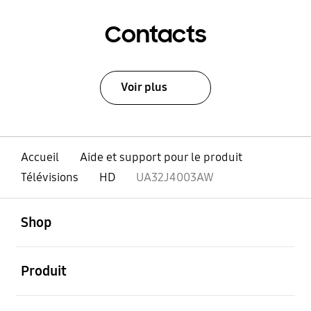
Contacts
Voir plus
Accueil
Aide et support pour le produit
Télévisions
HD
UA32J4003AW
ouvert
Footer Navigation
Shop
ouvert
Produit
ouvert