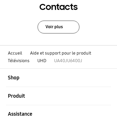
Contacts
Voir plus
Accueil
Aide et support pour le produit
Télévisions
UHD
UA40JU6400J
ouvert
Footer Navigation
Shop
ouvert
Produit
ouvert
Assistance