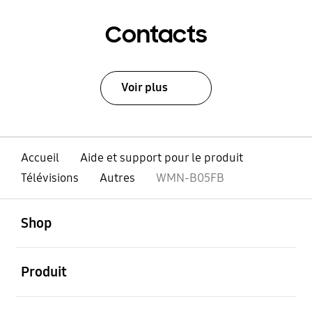
Contacts
Voir plus
Accueil
Aide et support pour le produit
Télévisions
Autres
WMN-B05FB
ouvert
Footer Navigation
Shop
ouvert
Produit
ouvert