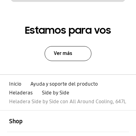
Estamos para vos
Ver más
Inicio
Ayuda y soporte del producto
Heladeras
Side by Side
Heladera Side by Side con All Around Cooling, 647L
abierto
Footer Navigation
Shop
abierto