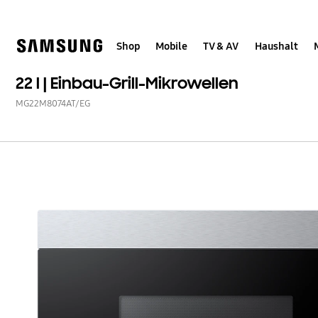
Skip
Skip
to
to
content
accessibility
help
Shop
Mobile
TV & AV
Haushalt
22 l | Einbau-Grill-Mikrowellen
MG22M8074AT/EG