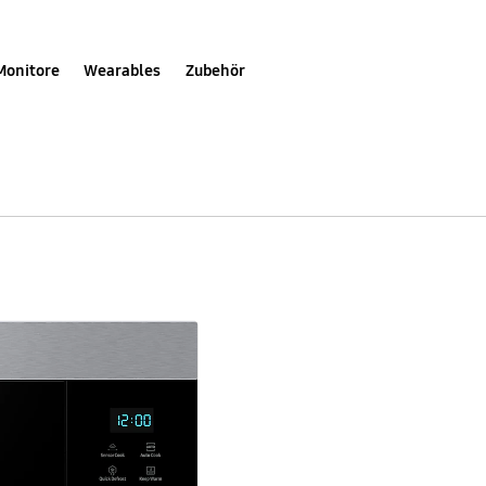
Monitore
Wearables
Zubehör
22
l
|
Einbau-
Grill-
Mikrowellen