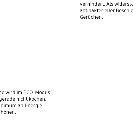
verhindert. Als widers
antibakterieller Besch
Gerüchen.
che wird im ECO-Modus
gerade nicht kochen,
Minimum an Energie
chonen.