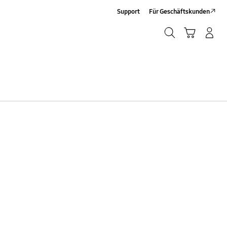
Support
Für Geschäftskunden
Suchen
Warenkorb
Anmelden/Sign-Up
Suchen