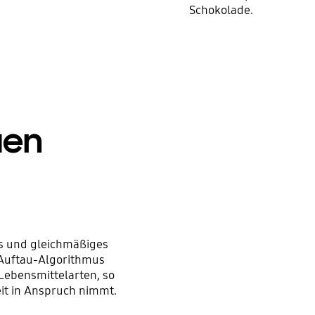
Schokolade.
uen
es und gleichmäßiges
 Auftau-Algorithmus
 Lebensmittelarten, so
eit in Anspruch nimmt.