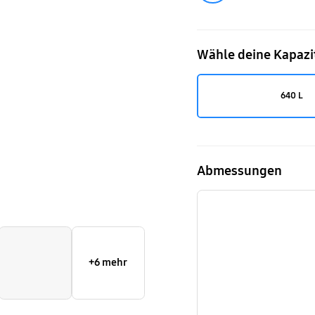
Cooling,
Festwassera
Wähle deine Kapazi
640L
640 L
Abmessungen
+6 mehr