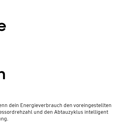
e
n
nn dein Energieverbrauch den voreingestellten
essordrehzahl und den Abtauzyklus intelligent
ung.