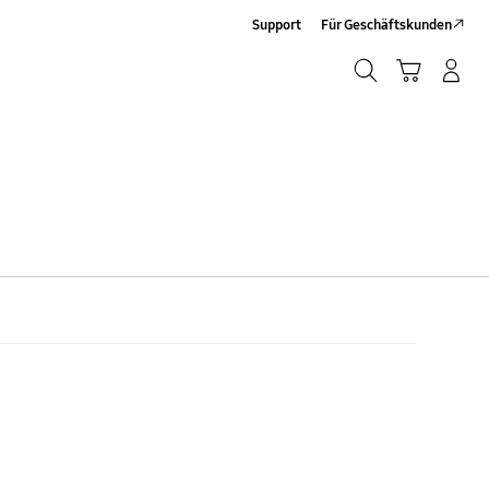
Support
Für Geschäftskunden
Suchen
Warenkorb
Anmelden/Sign-Up
Suchen