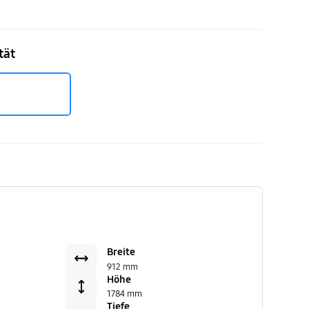
nschluss
tät
Breite
912 mm
Höhe
1784 mm
Tiefe