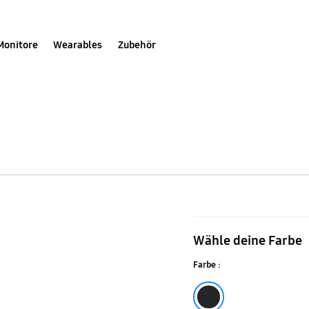
Monitore
Wearables
Zubehör
Side-
by-
Wähle deine Farbe
Side
Farbe :
All-
Around-
Black Doi