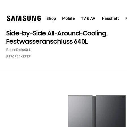
Skip
Skip
to
to
content
accessibility
help
Shop
Mobile
TV & AV
Haushalt
Side-by-Side All-Around-Cooling,
Festwasseranschluss 640L
Black Doi
640 L
RS70F64KEFEF