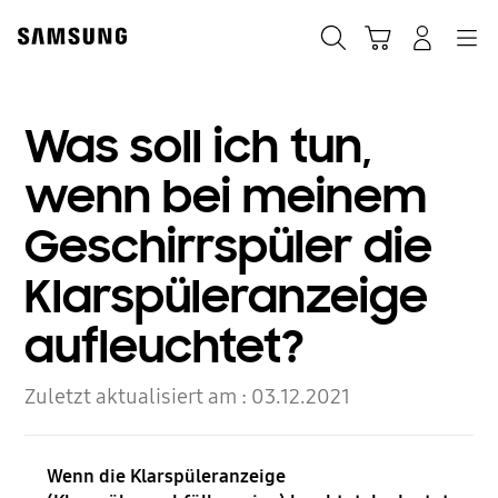
Skip
Skip
to
to
Suchen
Warenkorb
Anmelden
Navigation
content
accessibility
help
Was soll ich tun,
wenn bei meinem
Geschirrspüler die
Klarspüleranzeige
aufleuchtet?
Zuletzt aktualisiert am :
03.12.2021
Wenn die Klarspüleranzeige