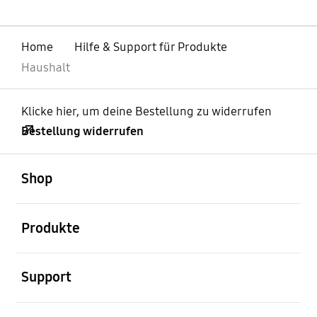
Home
Hilfe & Support für Produkte
Haushalt
Klicke hier, um deine Bestellung zu widerrufen
Bestellung widerrufen
öffnen
Footer Navigation
Shop
öffnen
Produkte
öffnen
Support
öffnen