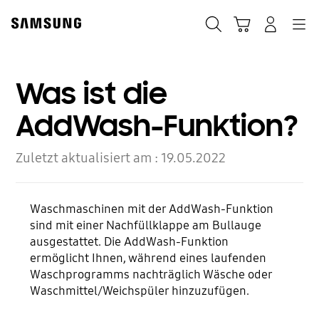
Skip
Skip
to
to
Suchen
Warenkorb
Anmelden
Navigation
content
accessibility
help
Was ist die
AddWash-Funktion?
Zuletzt aktualisiert am :
19.05.2022
Waschmaschinen mit der AddWash-Funktion
sind mit einer Nachfüllklappe am Bullauge
ausgestattet. Die AddWash-Funktion
ermöglicht Ihnen, während eines laufenden
Waschprogramms nachträglich Wäsche oder
Waschmittel/Weichspüler hinzuzufügen.