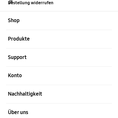
Bestellung widerrufen
öffnen
Footer Navigation
Shop
öffnen
Produkte
öffnen
Support
öffnen
Konto
öffnen
Nachhaltigkeit
öffnen
Über uns