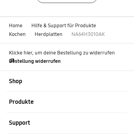
Home
Hilfe & Support für Produkte
Kochen
Herdplatten
NA64H3010AK
Klicke hier, um deine Bestellung zu widerrufen
Bestellung widerrufen
öffnen
Footer Navigation
Shop
öffnen
Produkte
öffnen
Support
öffnen