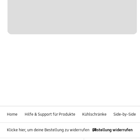
Home
Hilfe & Support für Produkte
Kühlschränke
Side-by-Side
Klicke hier, um deine Bestellung zu widerrufen
Bestellung widerrufen
Footer Navigation