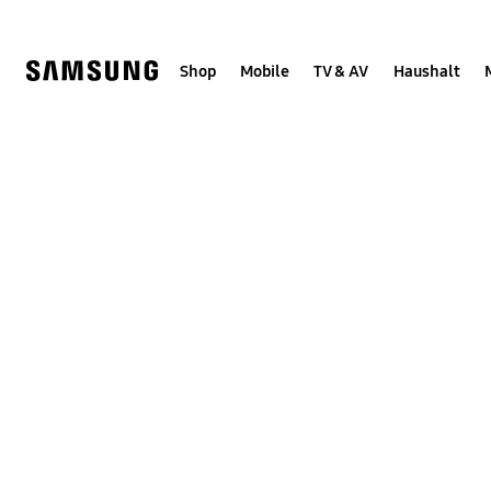
Skip
Skip
to
to
content
accessibility
help
Shop
Mobile
TV & AV
Haushalt