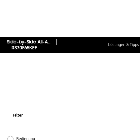
Side-by-Side All-Around-Cooling, Wassertank 640L
Lösungen & Tipps
RS70F65KEF
Filter
Bedienung