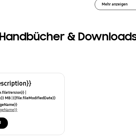
Mehr anzeigen
Handbücher & Download
escription}}
e.fileVersion}}
ze}} MB
{{file.fileModifiedDate}}
mes}}
uageName}}
uageName}}
d