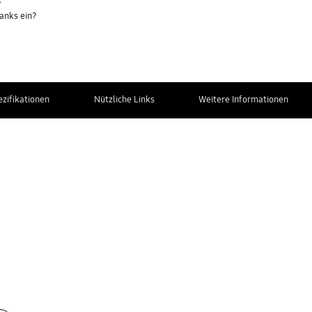
?
ranks ein?
ezifikationen
Nützliche Links
Weitere Informationen
Kontaktiere uns