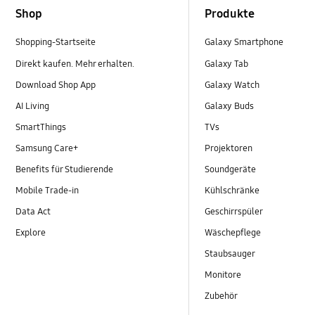
Shop
Produkte
Shopping-Startseite
Galaxy Smartphone
Direkt kaufen. Mehr erhalten.
Galaxy Tab
Download Shop App
Galaxy Watch
AI Living
Galaxy Buds
SmartThings
TVs
Samsung Care+
Projektoren
Benefits für Studierende
Soundgeräte
Mobile Trade-in
Kühlschränke
Data Act
Geschirrspüler
Explore
Wäschepflege
Staubsauger
Monitore
Zubehör