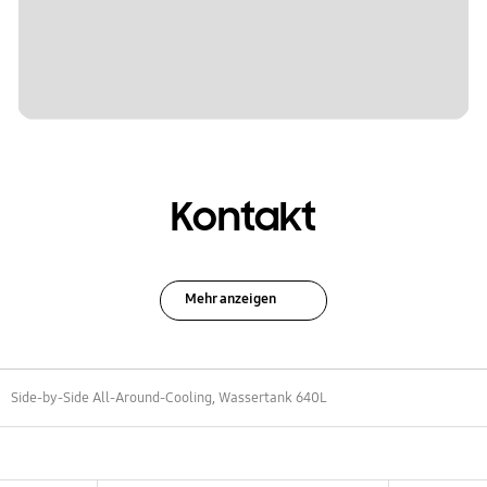
Kontakt
Mehr anzeigen
Side-by-Side All-Around-Cooling, Wassertank 640L