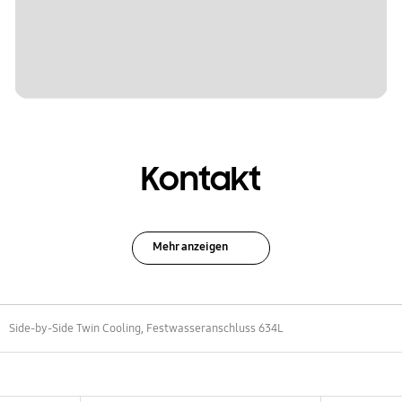
Kontakt
Mehr anzeigen
Side-by-Side Twin Cooling, Festwasseranschluss 634L