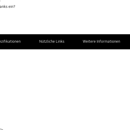
?
ranks ein?
ezifikationen
Nützliche Links
Weitere Informationen
Kontaktiere uns