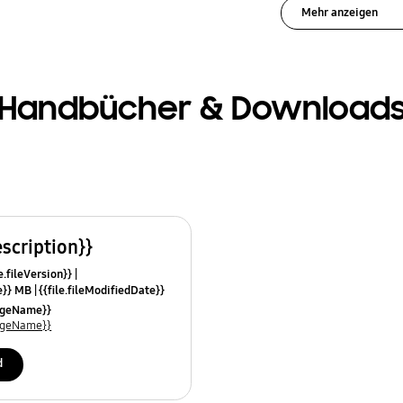
Mehr anzeigen
Handbücher & Download
escription}}
e.fileVersion}}
ze}} MB
{{file.fileModifiedDate}}
mes}}
uageName}}
uageName}}
d