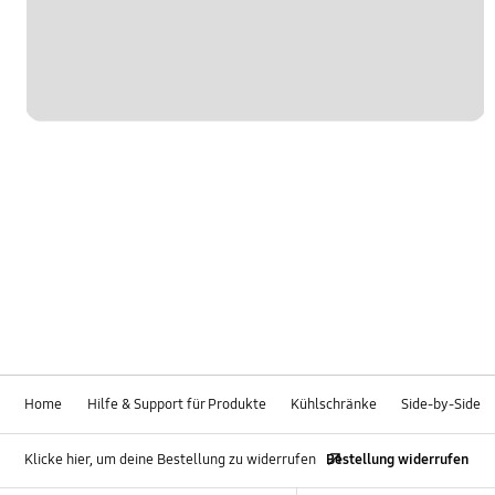
Home
Hilfe & Support für Produkte
Kühlschränke
Side-by-Side
Klicke hier, um deine Bestellung zu widerrufen
Bestellung widerrufen
Footer Navigation