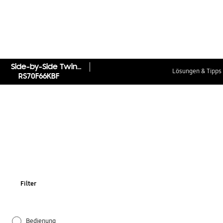
Side-by-Side Twin Cooling, Festwasseranschluss 634L
Lösungen & Tipps
RS70F66KBF
Filter
Bedienung