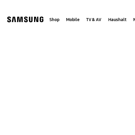
Skip
Skip
to
to
content
accessibility
help
Shop
Mobile
TV & AV
Haushalt