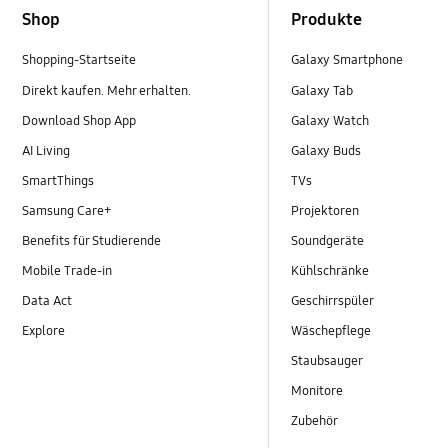
Shop
Produkte
Shopping-Startseite
Galaxy Smartphone
Direkt kaufen. Mehr erhalten.
Galaxy Tab
Download Shop App
Galaxy Watch
AI Living
Galaxy Buds
SmartThings
TVs
Samsung Care+
Projektoren
Benefits für Studierende
Soundgeräte
Mobile Trade-in
Kühlschränke
Data Act
Geschirrspüler
Explore
Wäschepflege
Staubsauger
Monitore
Zubehör