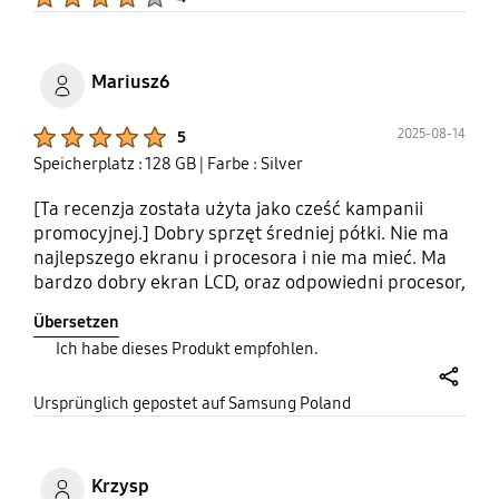
Mariusz6
Product Ratings :
2025-08-14
5
Speicherplatz : 128 GB
| Farbe : Silver
[Ta recenzja została użyta jako cześć kampanii
promocyjnej.] Dobry sprzęt średniej półki. Nie ma
najlepszego ekranu i procesora i nie ma mieć. Ma
bardzo dobry ekran LCD, oraz odpowiedni procesor,
który wystarczy by coś obejrzeć, zagrać w średnio
Übersetzen
zaawansowane gry i się pobawić. No i uwaga, rysik
Ich habe dieses Produkt empfohlen.
w zestawie. :D
share
Ursprünglich gepostet auf Samsung Poland
Krzysp