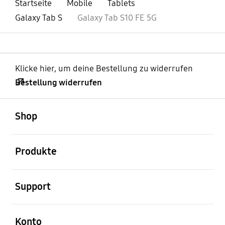
Startseite
Mobile
Tablets
Galaxy Tab S
Galaxy Tab S10 FE 5G
Klicke hier, um deine Bestellung zu widerrufen
Bestellung widerrufen
öffnen
Footer Navigation
Shop
öffnen
Produkte
öffnen
Support
öffnen
Konto