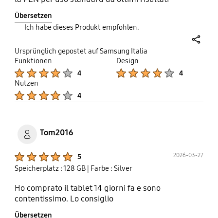
Übersetzen
Ich habe dieses Produkt empfohlen.
share
Ursprünglich gepostet auf Samsung Italia
Funktionen
Design
Product Ratings :
Product Ratings :
4
4
Nutzen
Product Ratings :
4
Tom2016
Product Ratings :
2026-03-27
5
Speicherplatz : 128 GB
| Farbe : Silver
Ho comprato il tablet 14 giorni fa e sono
contentissimo. Lo consiglio
Übersetzen