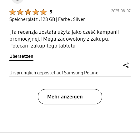
Product Ratings :
2025-08-07
5
Speicherplatz : 128 GB
| Farbe : Silver
[Ta recenzja została użyta jako cześć kampanii
promocyjnej.] Mega zadowolony z zakupu.
Polecam zakup tego tabletu
Übersetzen
share
Ursprünglich gepostet auf Samsung Poland
Mehr anzeigen
bazaarvoice Certification Label