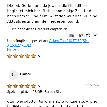
Die Tab-Serie - und da jeweils die FE-Edition -
begleitet mich beruflich schon einige Zeit. Und
nach dem S5 und dem S7 ist der Kauf des S10 eine
Aktualisierung auf den neuesten Stand.
Ich habe dieses Produkt empfohlen.
Hilfreich?
thumb
share
Ursprünglich gepostet auf
Galaxy Tab S10 FE 5G(SM-
up
X526BZAREUE)
Nutzen
Product Ratings :
5
alebor
Product Ratings :
2026-05-24
5
Speicherplatz : 128 GB
| Farbe : Silver
ottimo prodotto. Performante e funzionale. Anche
la PEN per uso standard da ottimi risultati