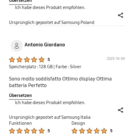
Übersetzen
znalazłam.Do tego oprócz Wi-fi posiada jeszcze
Ich habe dieses Produkt empfohlen.
5G.Uważam,że był to strzał w dziesiątkę.
share
Ursprünglich gepostet auf Samsung Poland
Antonio Giordano
Product Ratings :
2025-10-04
5
Speicherplatz : 128 GB
| Farbe : Silver
Sono molto soddisfatto Ottimo display Ottima
batteria Perfetto
Übersetzen
Ich habe dieses Produkt empfohlen.
share
Ursprünglich gepostet auf Samsung Italia
Funktionen
Design
Product Ratings :
Product Ratings :
5
5