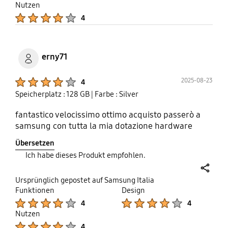
Nutzen
Product Ratings :
4
erny71
Product Ratings :
2025-08-23
4
Speicherplatz : 128 GB
| Farbe : Silver
fantastico velocissimo ottimo acquisto passerò a
samsung con tutta la mia dotazione hardware
Übersetzen
Ich habe dieses Produkt empfohlen.
share
Ursprünglich gepostet auf Samsung Italia
Funktionen
Design
Product Ratings :
Product Ratings :
4
4
Nutzen
Product Ratings :
4