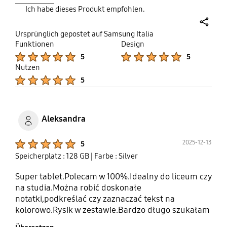
Ich habe dieses Produkt empfohlen.
share
Ursprünglich gepostet auf Samsung Italia
Funktionen
Design
Product Ratings :
Product Ratings :
5
5
Nutzen
Product Ratings :
5
Aleksandra
Product Ratings :
2025-12-13
5
Speicherplatz : 128 GB
| Farbe : Silver
Super tablet.Polecam w 100%.Idealny do liceum czy
na studia.Można robić doskonałe
notatki,podkreślać czy zaznaczać tekst na
kolorowo.Rysik w zestawie.Bardzo długo szukałam
idealnego dla mnie modelu i wreszcie