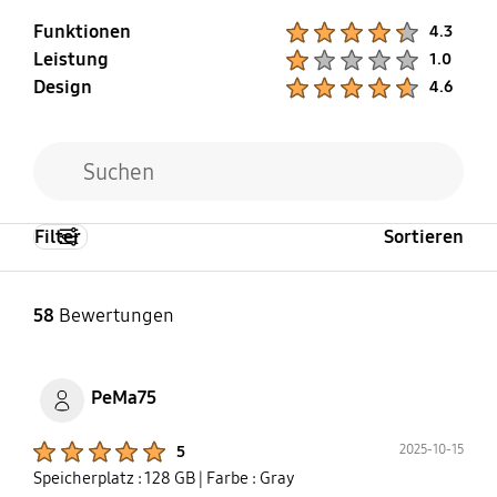
Funktionen
Product Ratings :
4.3
Leistung
Product Ratings :
1.0
Design
Product Ratings :
4.6
Filter
Sortieren
58
Bewertungen
PeMa75
Product Ratings :
2025-10-15
5
Speicherplatz : 128 GB
| Farbe : Gray