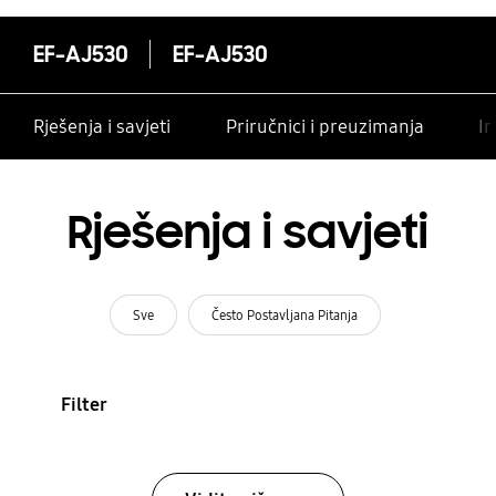
EF-AJ530
EF-AJ530
Rješenja i savjeti
Priručnici i preuzimanja
In
Rješenja i savjeti
Sve
Često Postavljana Pitanja
Filter