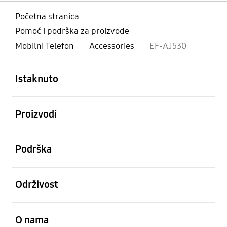
Početna stranica
Pomoć i podrška za proizvode
Mobilni Telefon
Accessories
EF-AJ530
Otvori
Footer Navigation
Istaknuto
Otvori
Proizvodi
Otvori
Podrška
Otvori
Održivost
Otvori
O nama