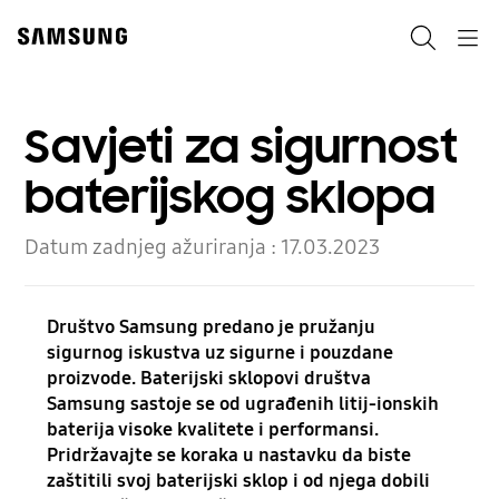
Skip
Skip
to
to
Pretraži
Navigation
content
accessibility
help
Savjeti za sigurnost
baterijskog sklopa
Datum zadnjeg ažuriranja :
17.03.2023
Društvo Samsung predano je pružanju
sigurnog iskustva uz sigurne i pouzdane
proizvode. Baterijski sklopovi društva
Samsung sastoje se od ugrađenih litij-ionskih
baterija visoke kvalitete i performansi.
Pridržavajte se koraka u nastavku da biste
zaštitili svoj baterijski sklop i od njega dobili