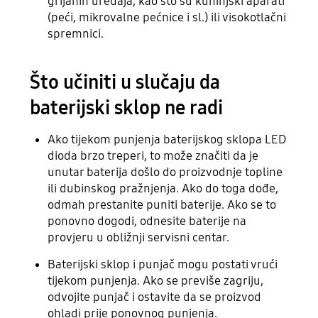
grijanih uređaja, kao što su kuhinjski aparati
(peći, mikrovalne pećnice i sl.) ili visokotlačni
spremnici.
Što učiniti u slučaju da
baterijski sklop ne radi
Ako tijekom punjenja baterijskog sklopa LED
dioda brzo treperi, to može značiti da je
unutar baterija došlo do proizvodnje topline
ili dubinskog pražnjenja. Ako do toga dođe,
odmah prestanite puniti baterije. Ako se to
ponovno dogodi, odnesite baterije na
provjeru u obližnji servisni centar.
Baterijski sklop i punjač mogu postati vrući
tijekom punjenja. Ako se previše zagriju,
odvojite punjač i ostavite da se proizvod
ohladi prije ponovnog punjenja.