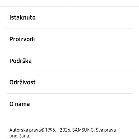
Otvori
Footer Navigation
Istaknuto
Otvori
Proizvodi
Otvori
Podrška
Otvori
Održivost
Otvori
O nama
Autorska prava© 1995. - 2026. SAMSUNG. Sva prava
pridržana.