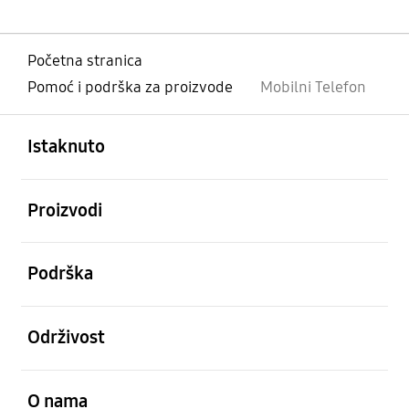
Početna stranica
Pomoć i podrška za proizvode
Mobilni Telefon
Otvori
Footer Navigation
Istaknuto
Otvori
Proizvodi
Otvori
Podrška
Otvori
Održivost
Otvori
O nama