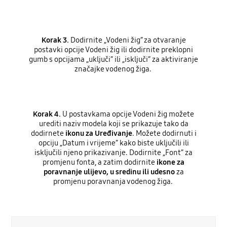
Korak 3.
Dodirnite „Vodeni žig” za otvaranje
postavki opcije Vodeni žig ili dodirnite preklopni
gumb s opcijama „uključi” ili „isključi” za aktiviranje
značajke vodenog žiga.
Korak 4.
U postavkama opcije Vodeni žig možete
urediti naziv modela koji se prikazuje tako da
dodirnete
ikonu za Uređivanje
. Možete dodirnuti i
opciju „Datum i vrijeme” kako biste uključili ili
isključili njeno prikazivanje. Dodirnite „Font” za
promjenu fonta, a zatim dodirnite
ikone za
poravnanje ulijevo, u sredinu ili udesno
za
promjenu poravnanja vodenog žiga.