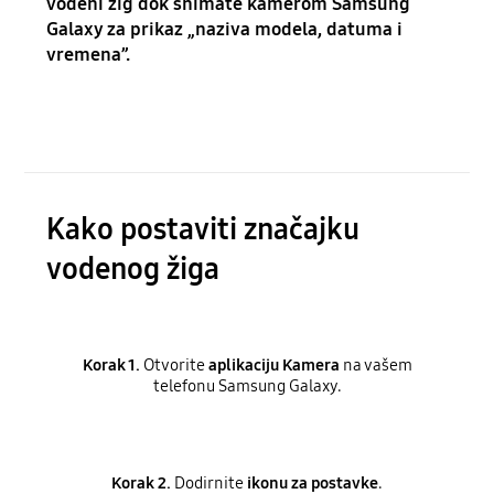
vodeni žig dok snimate kamerom Samsung
Galaxy za prikaz „naziva modela, datuma i
vremena”.
Kako postaviti značajku
vodenog žiga
Korak 1.
Otvorite
aplikaciju Kamera
na vašem
telefonu Samsung Galaxy.
Korak 2.
Dodirnite
ikonu za postavke
.