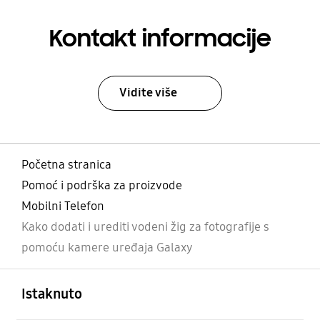
Kontakt informacije
Vidite više
Početna stranica
Pomoć i podrška za proizvode
Mobilni Telefon
Kako dodati i urediti vodeni žig za fotografije s
pomoću kamere uređaja Galaxy
Otvori
Footer Navigation
Istaknuto
Otvori