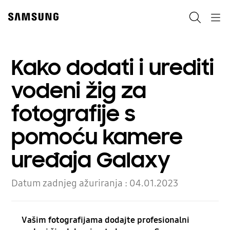
Skip
Skip
to
to
Pretraži
Navigation
content
accessibility
help
Kako dodati i urediti
vodeni žig za
fotografije s
pomoću kamere
uređaja Galaxy
Datum zadnjeg ažuriranja :
04.01.2023
Vašim fotografijama dodajte profesionalni