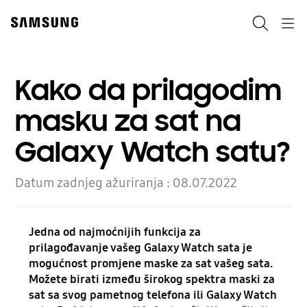
Skip
Skip
to
to
Pretraži
Navigation
content
accessibility
help
Kako da prilagodim
masku za sat na
Galaxy Watch satu?
Datum zadnjeg ažuriranja :
08.07.2022
Jedna od najmoćnijih funkcija za
prilagođavanje vašeg Galaxy Watch sata je
mogućnost promjene maske za sat vašeg sata.
Možete birati između širokog spektra maski za
sat sa svog pametnog telefona ili Galaxy Watch