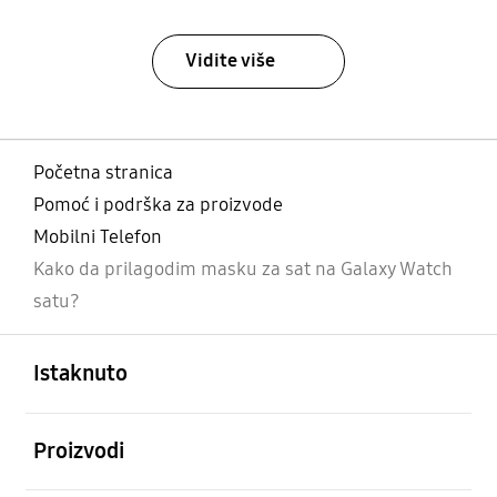
Vidite više
Početna stranica
Pomoć i podrška za proizvode
Mobilni Telefon
Kako da prilagodim masku za sat na Galaxy Watch
satu?
Otvori
Footer Navigation
Istaknuto
Otvori
Proizvodi
Otvori