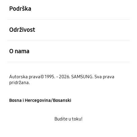
Podrška
Otvori
Održivost
Otvori
O nama
Autorska prava© 1995. - 2026. SAMSUNG. Sva prava
pridržana.
Bosna i Hercegovina/Bosanski
Budite u toku!