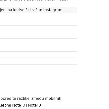
eni na korisnički račun Instagram.
poredite razlike između mobilnih
lefona Note10 i Note10+