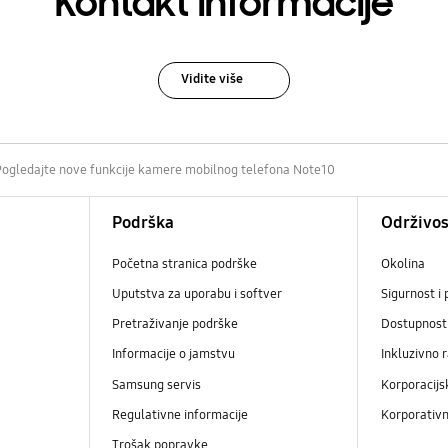
Kontakt informacije
Vidite više
Pogledajte nove funkcije kamere mobilnog telefona Note10
Podrška
Održivos
Početna stranica podrške
Okolina
Uputstva za uporabu i softver
Sigurnost i 
Pretraživanje podrške
Dostupnost
Informacije o jamstvu
Inkluzivno 
Samsung servis
Korporacijs
Regulativne informacije
Korporativn
Trošak popravke