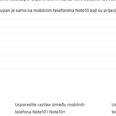
pan je samo na mobilnim telefonima Note10 koji su prijavlj
Usporedite razlike između mobilnih
Us
telefona Note10 i Note10+
te