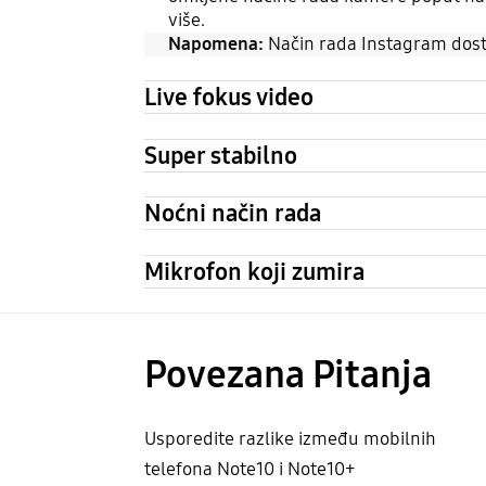
više.
Napomena:
Način rada Instagram dostu
Live fokus video
Super stabilno
Noćni način rada
Mikrofon koji zumira
Povezana Pitanja
Usporedite razlike između mobilnih
telefona Note10 i Note10+