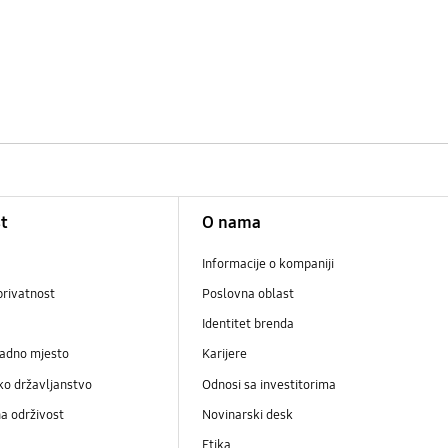
t
O nama
Informacije o kompaniji
privatnost
Poslovna oblast
Identitet brenda
radno mjesto
Karijere
ko državljanstvo
Odnosi sa investitorima
a održivost
Novinarski desk
Etika