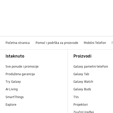
Početna stranica
Pomoć i podrška za proizvode
Mobilni Telefon
Footer Navigation
Istaknuto
Proizvodi
Sve ponude i promocije
Galaxy pametni telefoni
Produžena garancija
Galaxy Tab
Try Galaxy
Galaxy Watch
AI Living
Galaxy Buds
SmartThings
TVs
Explore
Projektori
ZvučnI Uređaji