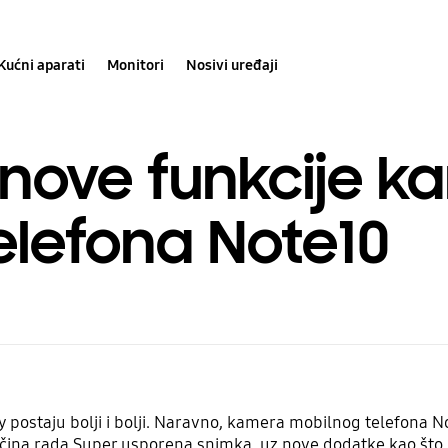
Kućni aparati
Monitori
Nosivi uređaji
 nove funkcije 
elefona Note10
postaju bolji i bolji. Naravno, kamera mobilnog telefona Not
ina rada Super usporena snimka, uz nove dodatke kao što je