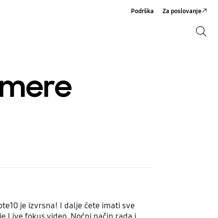
Podrška
Za poslovanje
Pretraži
Pretraži
kamere
e10 je izvrsna! I dalje ćete imati sve
 Live fokus video, Noćni način rada i