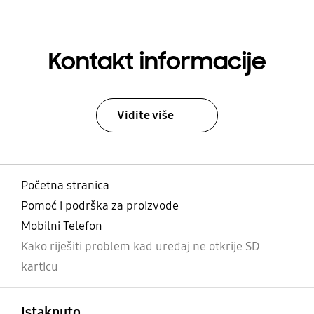
Kontakt informacije
Vidite više
Početna stranica
Pomoć i podrška za proizvode
Mobilni Telefon
Kako riješiti problem kad uređaj ne otkrije SD
karticu
Otvori
Footer Navigation
Istaknuto