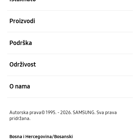
Otvori
Proizvodi
Otvori
Podrška
Otvori
Održivost
Otvori
O nama
Autorska prava© 1995. - 2026. SAMSUNG. Sva prava
pridržana.
Bosna i Hercegovina/Bosanski