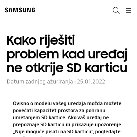
Skip
Skip
to
to
Pretraži
Navigation
content
accessibility
help
Kako riješiti
problem kad uređaj
ne otkrije SD karticu
Datum zadnjeg ažuriranja :
25.01.2022
Ovisno o modelu vašeg uređaja možda možete
povećati kapacitet prostora za pohranu
umetanjem SD kartice. Ako vaš uređaj ne
prepoznaje SD karticu ili prikazuje upozorenje
„Nije moguće pisati na SD karticu”, pogledajte