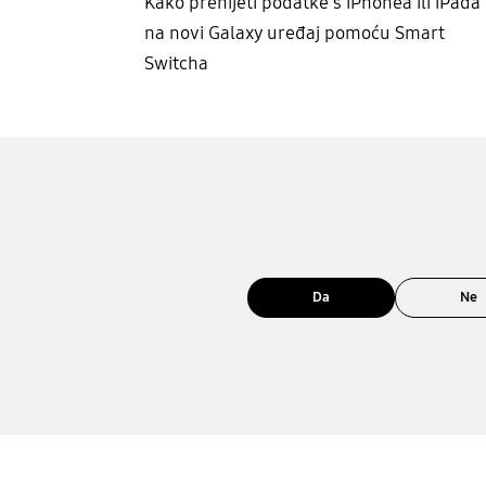
Kako prenijeti podatke s iPhonea ili iPada
na novi Galaxy uređaj pomoću Smart
Switcha
Da
Ne