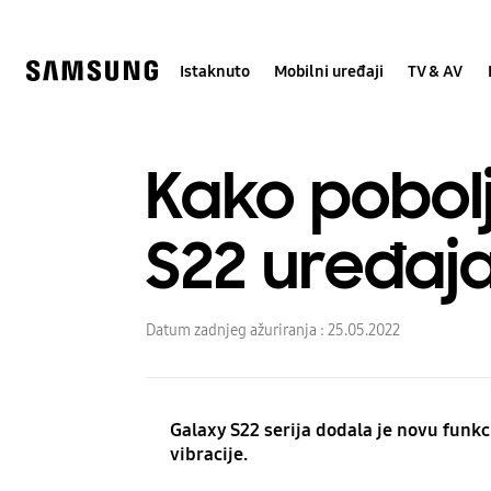
Skip
Skip
to
to
content
accessibility
help
Istaknuto
Mobilni uređaji
TV & AV
Kako pobolj
S22 uređaj
Datum zadnjeg ažuriranja :
25.05.2022
Galaxy S22 serija dodala je novu funkc
vibracije.