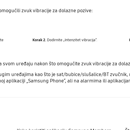
omogućili zvuk vibracije za dolazne pozive:
te
Korak 2.
Dodirnite „Intenzitet vibracija“.
na svom uređaju nakon što omogućite zvuk vibracije za dolaz
gim uređajima kao što je ​sat/bubice/slušalice/BT zvučnik, re
j aplikaciji „Samsung Phone“, ali ​na alarmima ili aplikacija