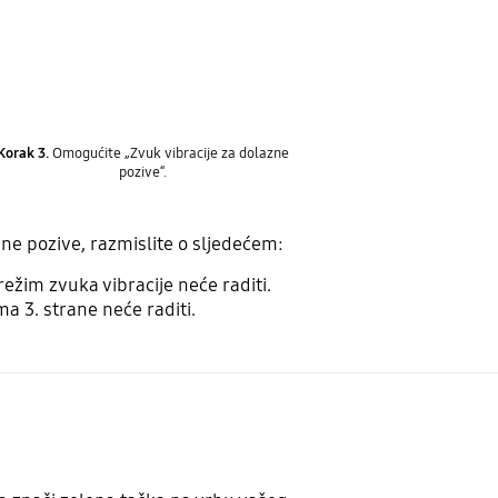
Korak 3.
Omogućite „Zvuk vibracije za dolazne
pozive“.
ne pozive, razmislite o sljedećem:
žim zvuka vibracije neće raditi.​
ma 3. strane neće raditi.