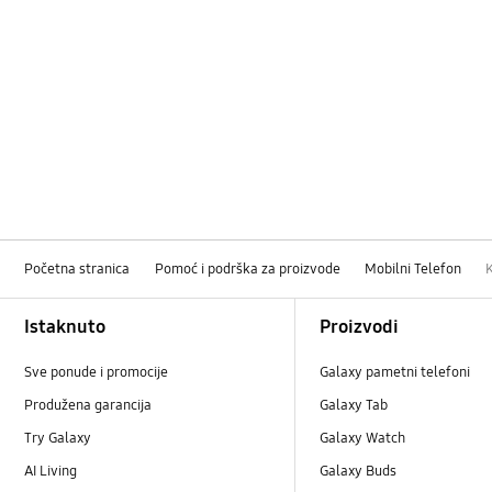
Početna stranica
Pomoć i podrška za proizvode
Mobilni Telefon
Footer Navigation
Istaknuto
Proizvodi
Sve ponude i promocije
Galaxy pametni telefoni
Produžena garancija
Galaxy Tab
Try Galaxy
Galaxy Watch
AI Living
Galaxy Buds