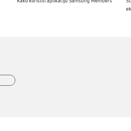
Kako koristiti aplikaciju Samsung Members
Št
e