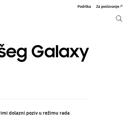
Podrška
Za poslovanje
Pretraži
Pretraži
ašeg Galaxy
rimi dolazni poziv u režimu rada