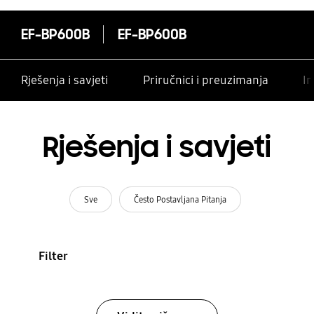
EF-BP600B
EF-BP600B
Rješenja i savjeti
Priručnici i preuzimanja
In
Rješenja i savjeti
Sve
Često Postavljana Pitanja
Filter