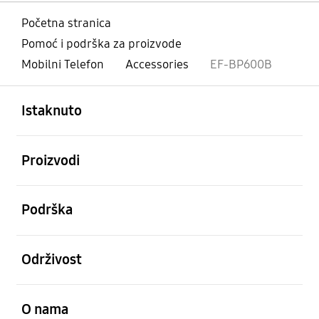
Početna stranica
Pomoć i podrška za proizvode
Mobilni Telefon
Accessories
EF-BP600B
Otvori
Footer Navigation
Istaknuto
Otvori
Proizvodi
Otvori
Podrška
Otvori
Održivost
Otvori
O nama