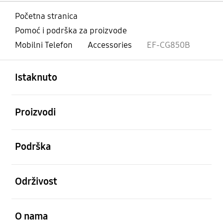
Početna stranica
Pomoć i podrška za proizvode
Mobilni Telefon
Accessories
EF-CG850B
Otvori
Footer Navigation
Istaknuto
Otvori
Proizvodi
Otvori
Podrška
Otvori
Održivost
Otvori
O nama