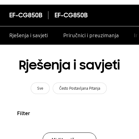
EF-CG850B
EF-CG850B
Rješenja i savjeti
Priručnici i preuzimanja
In
Rješenja i savjeti
Sve
Često Postavljana Pitanja
Filter