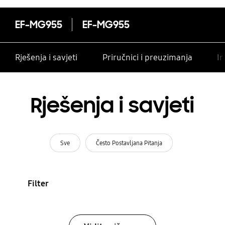
EF-MG955
EF-MG955
Rješenja i savjeti
Priručnici i preuzimanja
In
Rješenja i savjeti
Sve
Često Postavljana Pitanja
Filter