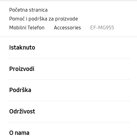
Početna stranica
Pomoć i podrška za proizvode
Mobilni Telefon
Accessories
EF-MG955
Otvori
Footer Navigation
Istaknuto
Otvori
Proizvodi
Otvori
Podrška
Otvori
Održivost
Otvori
O nama