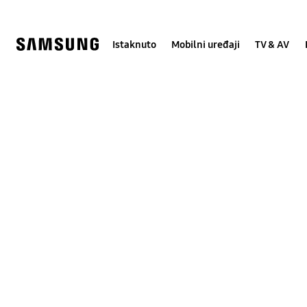
Skip
Skip
to
to
content
accessibility
help
Istaknuto
Mobilni uređaji
TV & AV