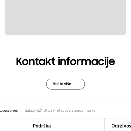
Kontakt informacije
Vidite više
Accessories
Galaxy S21 Ultra Protective stojeća maska
Podrška
Održivos