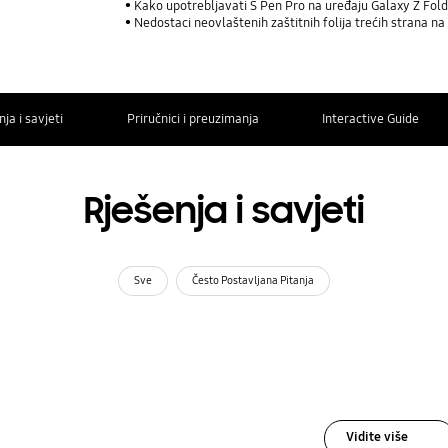
Kako upotrebljavati S Pen Pro na uređaju Galaxy Z Fol
Nedostaci neovlaštenih zaštitnih folija trećih strana n
ja i savjeti
Priručnici i preuzimanja
Interactive Guide
Rješenja i savjeti
Sve
Često Postavljana Pitanja
Vidite više