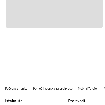
Početna stranica
Pomoć i podrška za proizvode
Mobilni Telefon
Footer Navigation
Istaknuto
Proizvodi