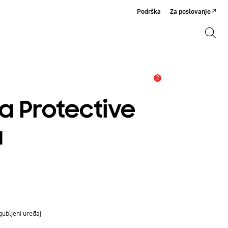
Podrška
Za poslovanje
Pretraži
Pretraži
2
Obavijest
ra Protective
a
gubljeni uređaj