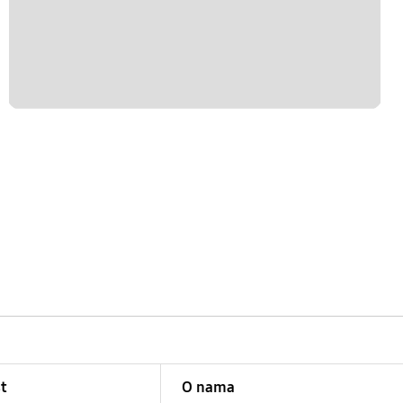
t
O nama