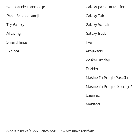
Sve ponude i promocije
Galaxy pametni telefoni
Produžena garancija
Galaxy Tab
Try Galaxy
Galaxy Watch
AI Living
Galaxy Buds
SmartThings
TVs
Explore
Projektori
ZvučnI Uređaji
Frižideri
Mašine Za Pranje Posuđa
Mašine Za Pranje I Sušenje
Usisivači
Monitori
Autorska prava© 1995. - 2026. SAMSUNG. Sva prava pridržana.