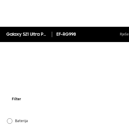
Galaxy S21 Ultra Protective stojeća maska
EF-RG998
Rješen
Filter
Baterija