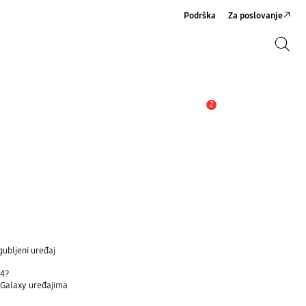
Podrška
Za poslovanje
Pretraži
Pretraži
2
Obavijest
gubljeni uređaj
d4?
a Galaxy uređajima