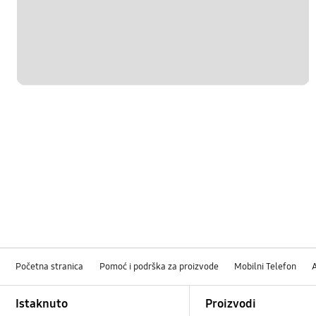
Početna stranica
Pomoć i podrška za proizvode
Mobilni Telefon
Footer Navigation
Istaknuto
Proizvodi