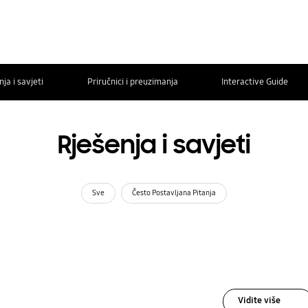
ja i savjeti
Priručnici i preuzimanja
Interactive Guide
Rješenja i savjeti
Sve
Često Postavljana Pitanja
Vidite više