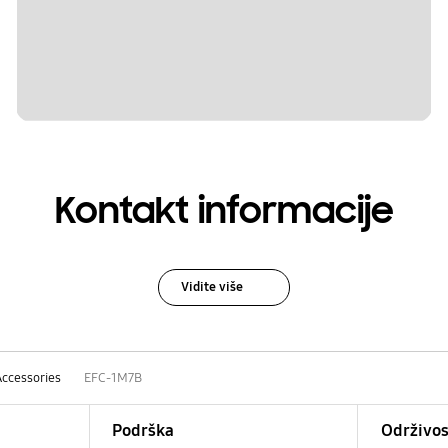
Kontakt informacije
Vidite više
Accessories
EFC-1M7B
Podrška
Održivos