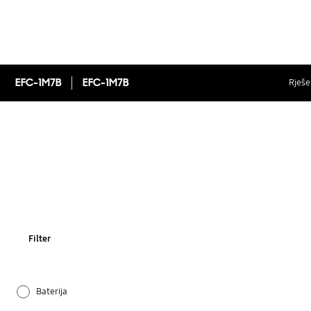
EFC-1M7B
EFC-1M7B
Rješen
Filter
Baterija