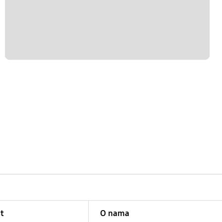
t
O nama