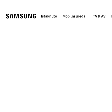
Skip
Skip
to
to
content
accessibility
help
Istaknuto
Mobilni uređaji
TV & AV