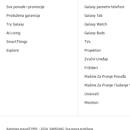
Sve ponude i promocije
Galaxy pametni telefoni
Produžena garancija
Galaxy Tab
Try Galaxy
Galaxy Watch
AI Living
Galaxy Buds
SmartThings
TVs
Explore
Projektori
ZvučnI Uređaji
Frižideri
Mašine Za Pranje Posuđa
Mašine Za Pranje I Sušenje
Usisivači
Monitori
Autorska prava© 1995. - 2026. SAMSUNG. Sva prava pridržana.