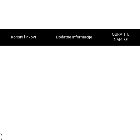
OBRATITE
Korisni linkovi
Dodatne informacije
NAM SE