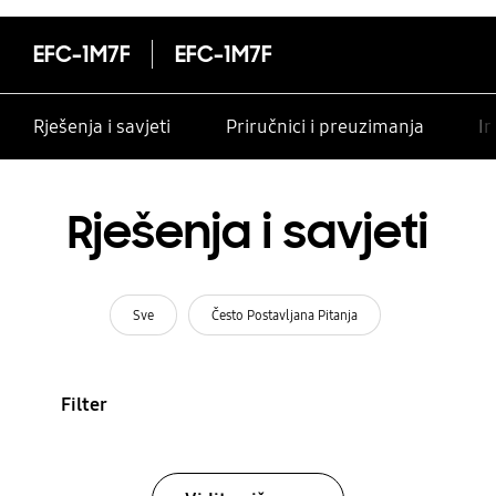
EFC-1M7F
EFC-1M7F
Rješenja i savjeti
Priručnici i preuzimanja
In
Rješenja i savjeti
Sve
Često Postavljana Pitanja
Filter