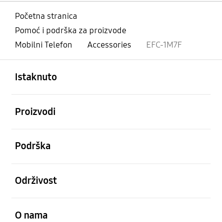
Početna stranica
Pomoć i podrška za proizvode
Mobilni Telefon
Accessories
EFC-1M7F
Otvori
Footer Navigation
Istaknuto
Otvori
Proizvodi
Otvori
Podrška
Otvori
Održivost
Otvori
O nama