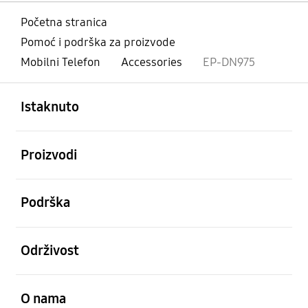
Početna stranica
Pomoć i podrška za proizvode
Mobilni Telefon
Accessories
EP-DN975
Otvori
Footer Navigation
Istaknuto
Otvori
Proizvodi
Otvori
Podrška
Otvori
Održivost
Otvori
O nama