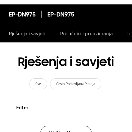
EP-DN975
EP-DN975
Rješenja i savjeti
Priručnici i preuzimanja
In
Rješenja i savjeti
Sve
Često Postavljana Pitanja
Filter