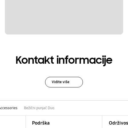
Kontakt informacije
Vidite više
Accessories
Bežični punjač Duo
Podrška
Održivos