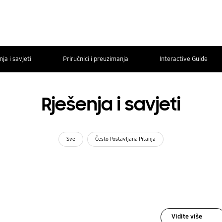
ja i savjeti
Priručnici i preuzimanja
Interactive Guide
Rješenja i savjeti
Sve
Često Postavljana Pitanja
Vidite više