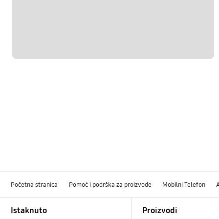
Početna stranica
Pomoć i podrška za proizvode
Mobilni Telefon
Footer Navigation
Istaknuto
Proizvodi