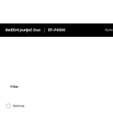
Bežični punjač Duo
EP-P4300
Rješen
Filter
Baterija