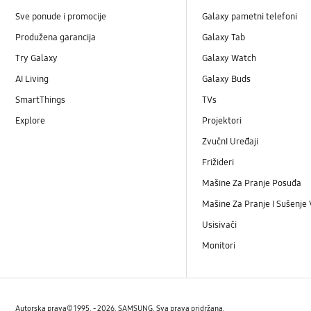
Sve ponude i promocije
Galaxy pametni telefoni
Produžena garancija
Galaxy Tab
Try Galaxy
Galaxy Watch
AI Living
Galaxy Buds
SmartThings
TVs
Explore
Projektori
ZvučnI Uređaji
Frižideri
Mašine Za Pranje Posuđa
Mašine Za Pranje I Sušenje
Usisivači
Monitori
Autorska prava© 1995. - 2026. SAMSUNG. Sva prava pridržana.