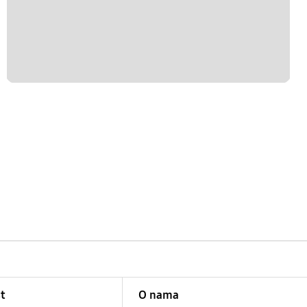
t
O nama