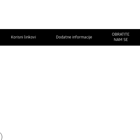
OBRATITE
Korisni linkovi
Dodatne informacije
NAM SE