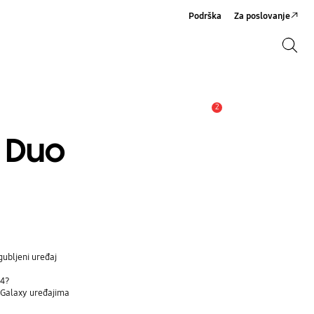
Podrška
Za poslovanje
Pretraži
Pretraži
2
Obavijest
č Duo
gubljeni uređaj
d4?
a Galaxy uređajima