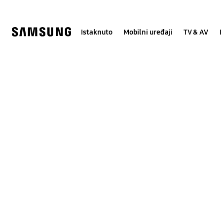
Skip
Skip
to
to
content
accessibility
help
Istaknuto
Mobilni uređaji
TV & AV