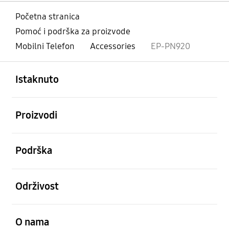
Početna stranica
Pomoć i podrška za proizvode
Mobilni Telefon
Accessories
EP-PN920
Otvori
Footer Navigation
Istaknuto
Otvori
Proizvodi
Otvori
Podrška
Otvori
Održivost
Otvori
O nama