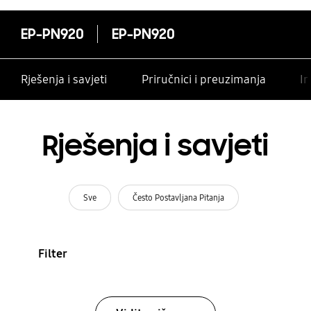
EP-PN920
EP-PN920
Rješenja i savjeti
Priručnici i preuzimanja
In
Rješenja i savjeti
Sve
Često Postavljana Pitanja
Filter