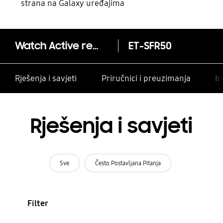
strana na Galaxy uređajima
Watch Active remen (ET-SFR50)
ET-SFR50
Rješenja i savjeti
Priručnici i preuzimanja
In
Rješenja i savjeti
Sve
Često Postavljana Pitanja
Filter