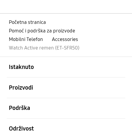
Početna stranica
Pomoć i podrška za proizvode
Mobilni Telefon
Accessories
Watch Active remen (ET-SFR50)
Otvori
Footer Navigation
Istaknuto
Otvori
Proizvodi
Otvori
Podrška
Otvori
Održivost