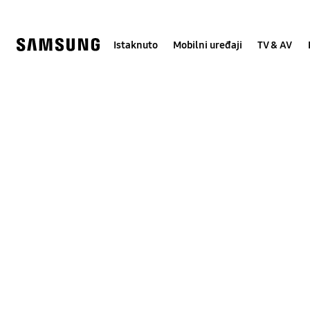
Skip
Skip
to
to
content
accessibility
help
Istaknuto
Mobilni uređaji
TV & AV