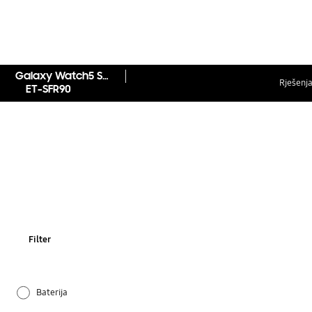
Galaxy Watch5 Sportski remen (S/M)
Rješenja
ET-SFR90
Filter
Baterija