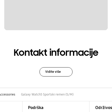
Kontakt informacije
Vidite više
Accessories
Galaxy Watch5 Sportski remen (S/M)
Podrška
Održivos