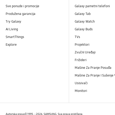
Sve ponude i promocije
Galaxy pametni telefoni
Produžena garancija
Galaxy Tab
Try Galaxy
Galaxy Watch
AI Living
Galaxy Buds
SmartThings
TVs
Explore
Projektori
ZvučnI Uređaji
Frižideri
Mašine Za Pranje Posuđa
Mašine Za Pranje I Sušenje
Usisivači
Monitori
Autorska prava© 1995. - 2026. SAMSUNG. Sva prava pridržana.