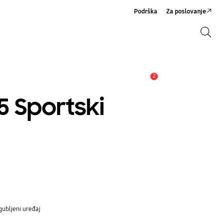
Podrška
Za poslovanje
Pretraži
Pretraži
2
Obavijest
 Sportski
gubljeni uređaj