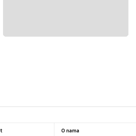
t
O nama