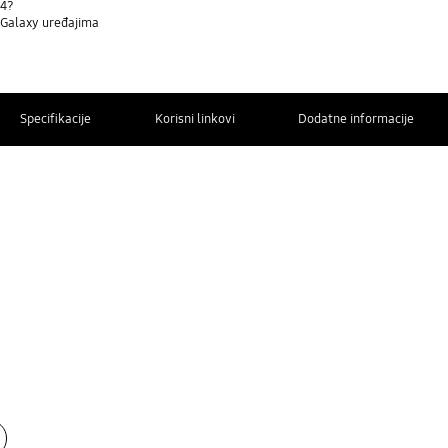
d4?
a Galaxy uređajima
Specifikacije
Korisni linkovi
Dodatne informacije
OBRATITE
NAM SE