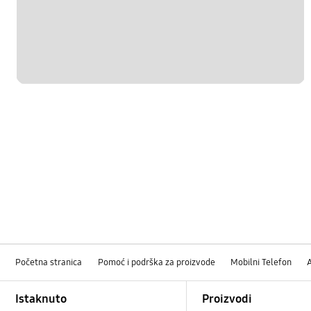
Početna stranica
Pomoć i podrška za proizvode
Mobilni Telefon
Footer Navigation
Istaknuto
Proizvodi