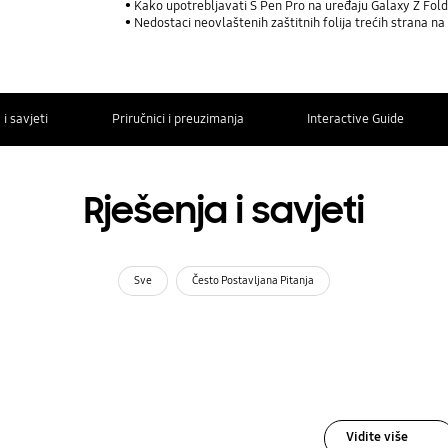
Kako upotrebljavati S Pen Pro na uređaju Galaxy Z Fol
Nedostaci neovlaštenih zaštitnih folija trećih strana n
 i savjeti
Priručnici i preuzimanja
Interactive Guide
Rješenja i savjeti
Sve
Često Postavljana Pitanja
Vidite više