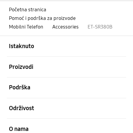
Početna stranica
Pomoć i podrška za proizvode
Mobilni Telefon
Accessories
ET-SR380B
Otvori
Footer Navigation
Istaknuto
Otvori
Proizvodi
Otvori
Podrška
Otvori
Održivost
Otvori
O nama