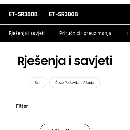
ET-SR380B
ET-SR380B
Rješenja i savjeti
Priručnici i preuzimanja
In
Rješenja i savjeti
Sve
Često Postavljana Pitanja
Filter