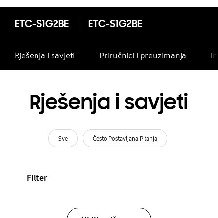
ETC-S1G2BE
ETC-S1G2BE
Rješenja i savjeti
Priručnici i preuzimanja
In
Rješenja i savjeti
Sve
Često Postavljana Pitanja
Filter