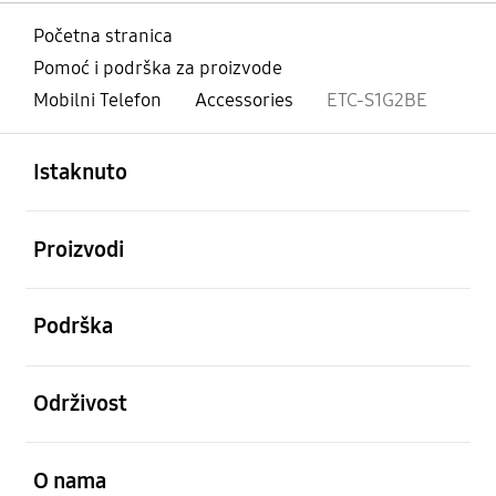
Početna stranica
Pomoć i podrška za proizvode
Mobilni Telefon
Accessories
ETC-S1G2BE
Otvori
Footer Navigation
Istaknuto
Otvori
Proizvodi
Otvori
Podrška
Otvori
Održivost
Otvori
O nama