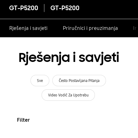
GT-P5200
GT-P5200
Rješenja i savjeti
Priručnici i preuzimanja
In
Rješenja i savjeti
Sve
Često Postavljana Pitanja
Video Vodič Za Upotrebu
Filter