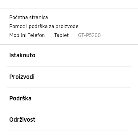
Početna stranica
Pomoć i podrška za proizvode
Mobilni Telefon
Tablet
GT-P5200
Otvori
Footer Navigation
Istaknuto
Otvori
Proizvodi
Otvori
Podrška
Otvori
Održivost
Otvori