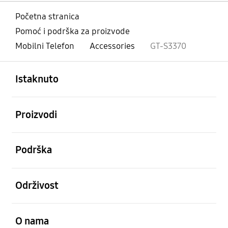
Početna stranica
Pomoć i podrška za proizvode
Mobilni Telefon
Accessories
GT-S3370
Otvori
Footer Navigation
Istaknuto
Otvori
Proizvodi
Otvori
Podrška
Otvori
Održivost
Otvori
O nama