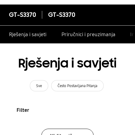
GT-S3370
GT-S3370
Rješenja i savjeti
Priručnici i preuzimanja
In
Rješenja i savjeti
Sve
Često Postavljana Pitanja
Filter