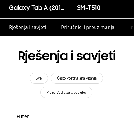
Galaxy Tab A (2019, 10.1")
SM-T510
Rješenja i savjeti
Priručnici i preuzimanja
In
Rješenja i savjeti
Sve
Često Postavljana Pitanja
Video Vodič Za Upotrebu
Filter