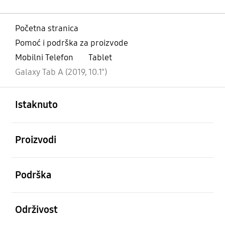
Početna stranica
Pomoć i podrška za proizvode
Mobilni Telefon
Tablet
Galaxy Tab A (2019, 10.1")
Otvori
Footer Navigation
Istaknuto
Otvori
Proizvodi
Otvori
Podrška
Otvori
Održivost