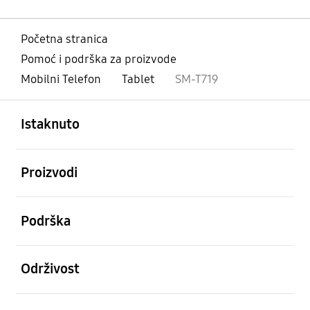
Početna stranica
Pomoć i podrška za proizvode
Mobilni Telefon
Tablet
SM-T719
Otvori
Footer Navigation
Istaknuto
Otvori
Proizvodi
Otvori
Podrška
Otvori
Održivost
Otvori