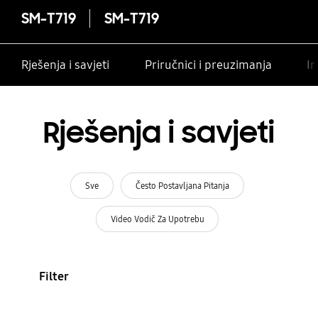
SM-T719
SM-T719
Rješenja i savjeti
Priručnici i preuzimanja
In
Rješenja i savjeti
Sve
Često Postavljana Pitanja
Video Vodič Za Upotrebu
Filter