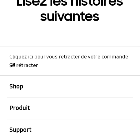
Lisez les histoires
suivantes
Cliquez ici pour vous retracter de votre commande
Se rétracter
ouvert
Footer Navigation
Shop
ouvert
Produit
ouvert
Support