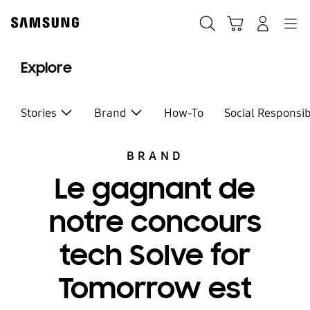
Skip
Skip
to
to
Rechercher
Panier
Connexion
Navigation
content
accessibility
help
Explore
Stories
Brand
How-To
Social Responsib
BRAND
Le gagnant de
notre concours
tech Solve for
Tomorrow est