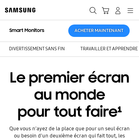
Skip
Skip
to
to
Rechercher
Panier
Connexion
Navigation
content
accessibility
help
Smart Monitors
ACHETER MAINTENANT
DIVERTISSEMENT SANS FIN
TRAVAILLER ET APPRENDRE
Le premier écran
au monde
pour tout faire¹
Que vous n'ayez de la place que pour un seul écran
ou besoin d'un deuxième écran qui fait tout, les