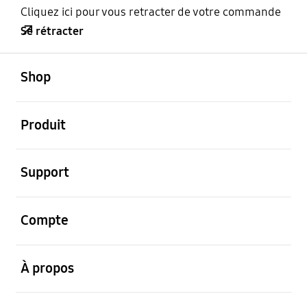
Cliquez ici pour vous retracter de votre commande
Se rétracter
ouvert
Footer Navigation
Shop
ouvert
Produit
ouvert
Support
ouvert
Compte
ouvert
À propos