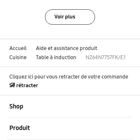
Voir plus
Accueil
Aide et assistance produit
Cuisine
Table à induction
NZ64N7757FK/E1
Cliquez ici pour vous retracter de votre commande
Se rétracter
ouvert
Footer Navigation
Shop
ouvert
Produit
ouvert