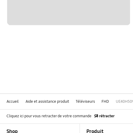
Accueil
Aide et assistance produit
Téléviseurs
FHD
UE40H50
Cliquez ici pour vous retracter de votre commande
Se rétracter
Footer Navigation
Shop
Produit