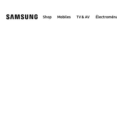
Skip
Skip
to
to
content
accessibility
help
Shop
Mobiles
TV & AV
Électromén