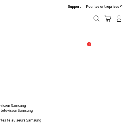
Support
Pour les entreprises
Rechercher
Panier
Connexion/Création de compte
Rechercher
1
ALERTES
éviseur Samsung
 téléviseur Samsung
r les téléviseurs Samsung