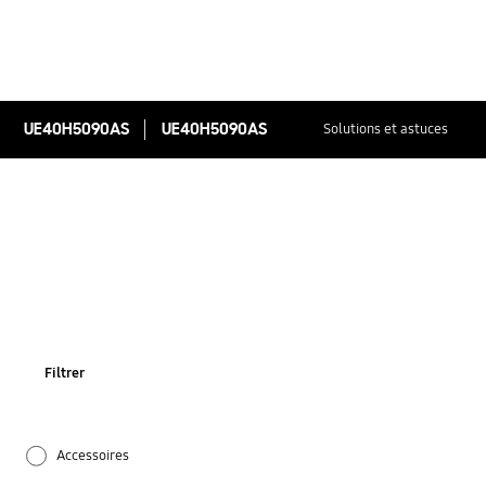
UE40H5090AS
UE40H5090AS
Solutions et astuces
Filtrer
Accessoires