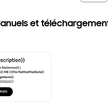
anuels et téléchargemen
escription}}
e.fileVersion}}
ze}} MB
{{file.fileModifiedDate}}
mes}}
uageName}}
uageName}}
RGER