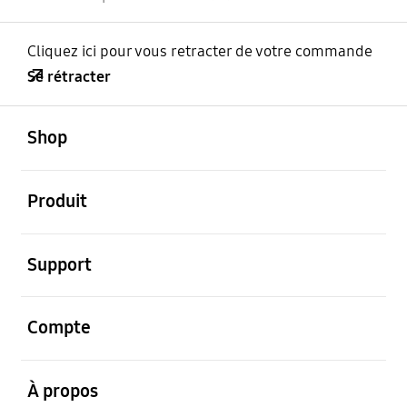
Cliquez ici pour vous retracter de votre commande
Se rétracter
ouvert
Footer Navigation
Shop
ouvert
Produit
ouvert
Support
ouvert
Compte
ouvert
À propos