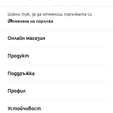
Цъкни тук, за да отмениш поръчката си
Отменяне на поръчка
отворен
Footer Navigation
Онлайн магазин
отворен
Продукт
отворен
Поддръжка
отворен
Профил
отворен
Устойчивост