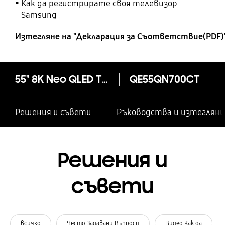
Как да регистрирате своя телевизор
Samsung
Изтегляне на "Декларация за Cъответствие(PDF)
55" 8K Neo QLED TV QN700C (2023)
QE55QN700CT
Решения и съвети
Ръководства и изтегляни
Решения и
съвети
всичко
Често Задавани Въпроси
Видео Как да