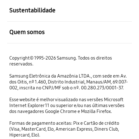
Sustentabilidade
abrir
Quem somos
Copyright© 1995-2026 Samsung. Todos os direitos
reservados.
Samsung Eletrônica da Amazônia LTDA., com sede em Av.
dos Oitis, nº 1.460, Distrito Industrial, Manaus/AM, 69.007-
002, inscrita no CNPJ/MF sob o nº. 00.280.273/0001-37.
Esse website é melhor visualizado nas versões Microsoft
Internet Explorer 11 ou superior e/ou nas últimas versões
dos navegadores Google Chrome e Mozilla Firefox.
Formas de pagamento aceitas: Pix e Cartão de crédito
(Visa, MasterCard, Elo, American Express, Diners Club,
Hipercard, Elo).