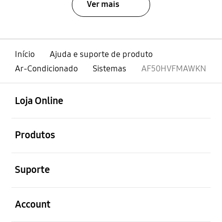
Ver mais
Início
Ajuda e suporte de produto
Ar-Condicionado
Sistemas
AF50HVFMAWKN
abrir
Footer Navigation
Loja Online
abrir
Produtos
abrir
Suporte
abrir
Account
abrir