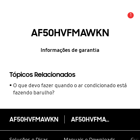
1
Alerta
AF50HVFMAWKN
Informações de garantia
Tópicos Relacionados
O que devo fazer quando o ar condicionado está
fazendo barulho?
AF50HVFMAWKN
AF50HVFMAWKN
Soluções e Dicas
Manuais e Downloads
Guia