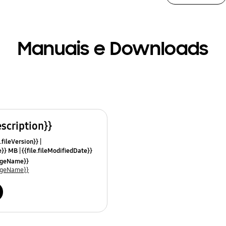
Manuais e Downloads
escription}}
.fileVersion}}
ze}} MB
{{file.fileModifiedDate}}
mes}}
uageName}}
uageName}}