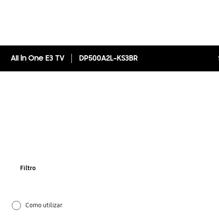
All in One E3 TV
DP500A2L-KS3BR
Filtro
Como utilizar