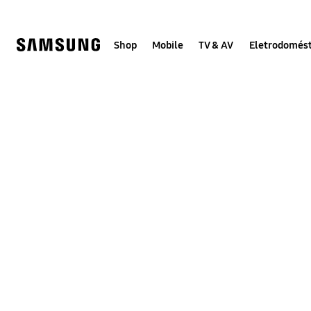
Skip
to
content
Shop
Mobile
TV & AV
Eletrodomést