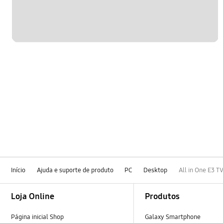
Início
Ajuda e suporte de produto
PC
Desktop
All in One E3 T
Footer Navigation
Loja Online
Produtos
Página inicial Shop
Galaxy Smartphone