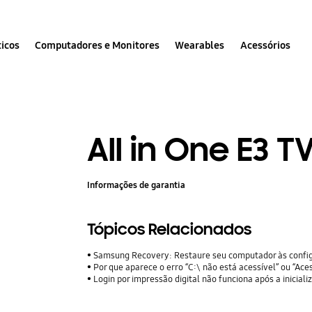
icos
Computadores e Monitores
Wearables
Acessórios
All in One E3 T
Informações de garantia
Tópicos Relacionados
Samsung Recovery: Restaure seu computador às config
Por que aparece o erro “C:\ não está acessível” ou “A
Login por impressão digital não funciona após a inicia