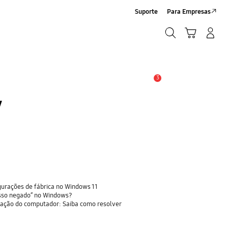
Suporte
Para Empresas
Pesquisar
Carrinho
Entrar/Registrar
Pesquisar
3
Alerta
V
urações de fábrica no Windows 11
cesso negado” no Windows?
lização do computador: Saiba como resolver