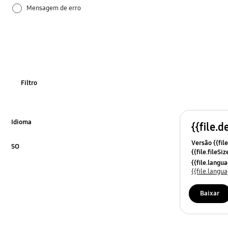
Mensagem de erro
Software
Filtro
Idioma
{{file.d
Click to Expand
Versão {{file
SO
{{file.fileSi
Click to Expand
{{file.osNa
{{file.lang
{{file.lang
Baixar