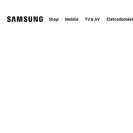
Skip
to
content
Shop
Mobile
TV & AV
Eletrodomést