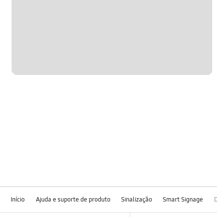
Início
Ajuda e suporte de produto
Sinalização
Smart Signage
Footer Navigation