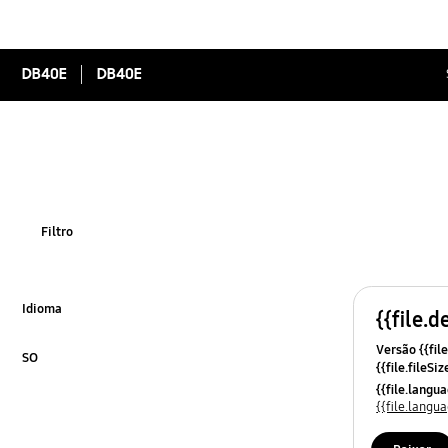
DB40E
DB40E
Filtro
Idioma
{{file.d
Click to Expand
Versão {{file
SO
{{file.fileSi
Click to Expand
{{file.osNa
{{file.lang
{{file.lang