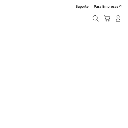
Suporte
Para Empresas
Pesquisar
Carrinho
Entrar/Registrar
Pesquisar