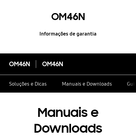
OM46N
Informações de garantia
OM46N
OM46N
Soluções e Dicas
Manuais e Downloads
Guia
Manuais e
Downloads