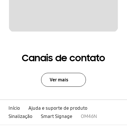
Canais de contato
Ver mais
Início
Ajuda e suporte de produto
Sinalização
Smart Signage
OM46N
abrir
Footer Navigation