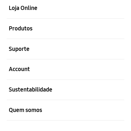
Loja Online
abrir
Produtos
abrir
Suporte
abrir
Account
abrir
Sustentabilidade
abrir
Quem somos