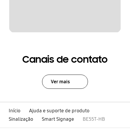
Canais de contato
Ver mais
Início
Ajuda e suporte de produto
Sinalização
Smart Signage
BE55T-HB
abrir
Footer Navigation