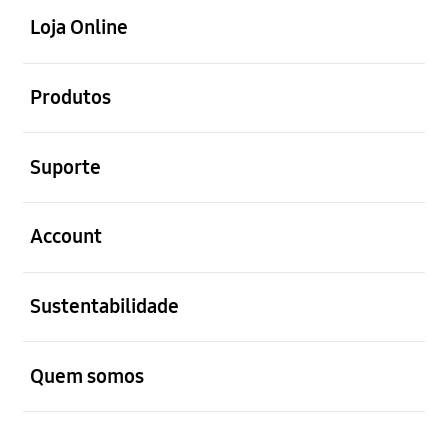
Loja Online
abrir
Produtos
abrir
Suporte
abrir
Account
abrir
Sustentabilidade
abrir
Quem somos