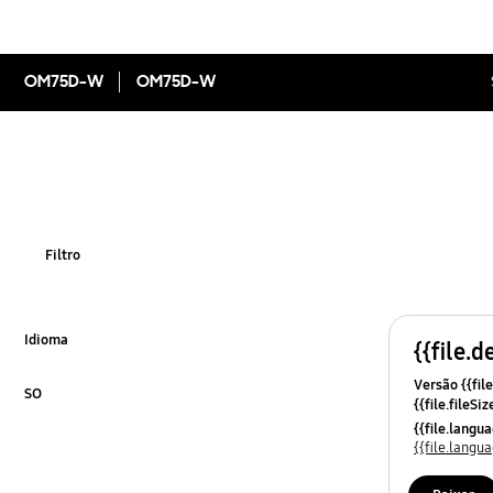
OM75D-W
OM75D-W
Filtro
Idioma
{{file.d
Click to Expand
Versão {{file
SO
{{file.fileSi
Click to Expand
{{file.osNa
{{file.lang
{{file.lang