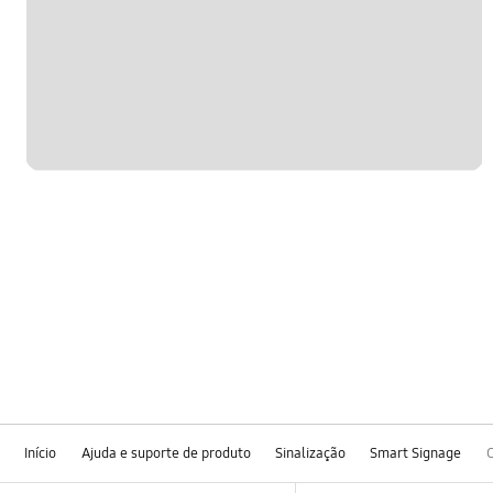
Início
Ajuda e suporte de produto
Sinalização
Smart Signage
Footer Navigation