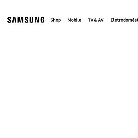
Skip
to
content
Shop
Mobile
TV & AV
Eletrodomést