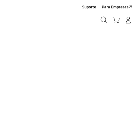
Suporte
Para Empresas
Pesquisar
Carrinho
Entrar/Registrar
Pesquisar